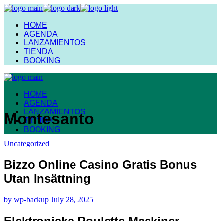
Skip
to
HOME
the
AGENDA
content
LANZAMIENTOS
TIENDA
BOOKING
HOME
AGENDA
LANZAMIENTOS
Montesanto
TIENDA
BOOKING
Uncategorized
Bizzo Online Casino Gratis Bonus
Utan Insättning
by
wp-backup
July 28, 2025
Elektroniska Roulette Maskiner