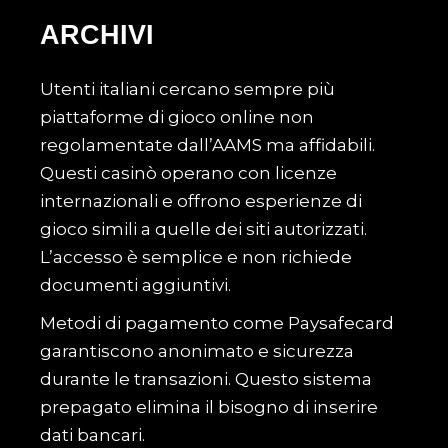
ARCHIVI
Utenti italiani cercano sempre più
piattaforme di gioco online non
regolamentate dall’AAMS ma affidabili.
Questi casinò operano con licenze
internazionali e offrono esperienze di
gioco simili a quelle dei siti autorizzati.
L’accesso è semplice e non richiede
documenti aggiuntivi.
Metodi di pagamento come Paysafecard
garantiscono anonimato e sicurezza
durante le transazioni. Questo sistema
prepagato elimina il bisogno di inserire
dati bancari.