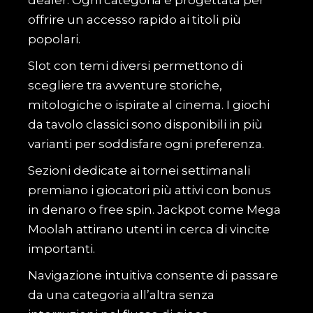
dealer. Ogni categoria è progettata per
offrire un accesso rapido ai titoli più
popolari.
Slot con temi diversi permettono di
scegliere tra avventure storiche,
mitologiche o ispirate al cinema. I giochi
da tavolo classici sono disponibili in più
varianti per soddisfare ogni preferenza.
Sezioni dedicate ai tornei settimanali
premiano i giocatori più attivi con bonus
in denaro o free spin. Jackpot come Mega
Moolah attirano utenti in cerca di vincite
importanti.
Navigazione intuitiva consente di passare
da una categoria all’altra senza