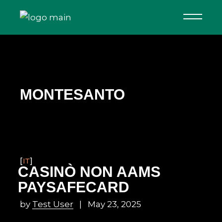
Skip
to
the
content
MONTESANTO
IT
CASINÒ NON AAMS
PAYSAFECARD
by
Test User
May 23, 2025