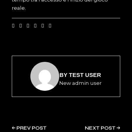
reale.
BY
TEST USER
New admin user
PREV POST
NEXT POST