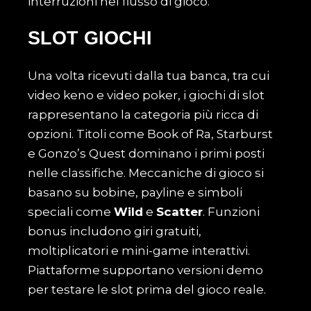
interruzioni nel flusso di gioco.
SLOT GIOCHI
Una volta ricevuti dalla tua banca, tra cui
video keno e video poker, i giochi di slot
rappresentano la categoria più ricca di
opzioni. Titoli come Book of Ra, Starburst
e Gonzo’s Quest dominano i primi posti
nelle classifiche. Meccaniche di gioco si
basano su bobine, payline e simboli
speciali come
Wild
e
Scatter
. Funzioni
bonus includono giri gratuiti,
moltiplicatori e mini-game interattivi.
Piattaforme supportano versioni demo
per testare le slot prima del gioco reale.