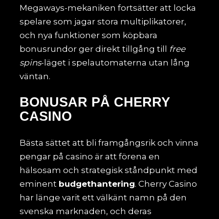
Megaways-mekaniken fortsätter att locka
spelare som jagar stora multiplikatorer,
och nya funktioner som köpbara
bonusrundor ger direkt tillgång till
free
spins
-läget i spelautomaterna utan lång
väntan.
BONUSAR PÅ CHERRY
CASINO
Bästa sättet att bli framgångsrik och vinna
pengar på casino är att förena en
hälsosam och strategisk ståndpunkt med
eminent
budgethantering
. Cherry Casino
har länge varit ett välkänt namn på den
svenska marknaden, och deras