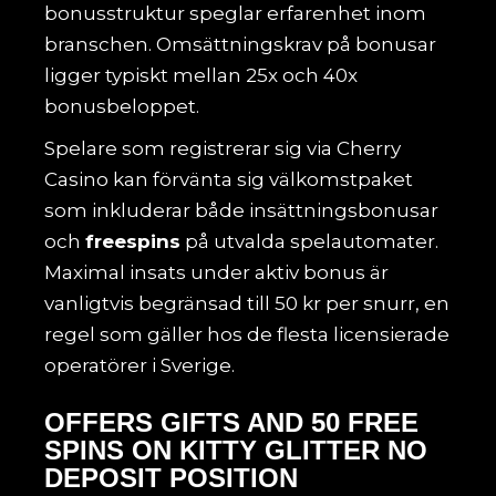
bonusstruktur speglar erfarenhet inom
branschen. Omsättningskrav på bonusar
ligger typiskt mellan 25x och 40x
bonusbeloppet.
Spelare som registrerar sig via Cherry
Casino kan förvänta sig välkomstpaket
som inkluderar både insättningsbonusar
och
freespins
på utvalda spelautomater.
Maximal insats under aktiv bonus är
vanligtvis begränsad till 50 kr per snurr, en
regel som gäller hos de flesta licensierade
operatörer i Sverige.
OFFERS GIFTS AND 50 FREE
SPINS ON KITTY GLITTER NO
DEPOSIT POSITION