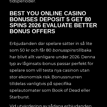
tidsperioder.
BEST YOU ONLINE CASINO
BONUSES DEPOSIT 5 GET 80
SPINS 2026 EVALUATE BETTER
BONUS OFFERS
Erbjudanden där spelare sätter in så lite
som 50 kr och får 80
bonusspins
tillbaka
har blivit allt vanligare under 2026. Denna
typ av låginsats-bonus passar perfekt för
spelare som vill testa nya casinon utan
stor ekonomisk risk. Bonussnurren
tilldelas vanligtvis på specifika
spelautomater som Book of Dead eller
Starburst.
Vid utvärdering av sådana erbjudanden