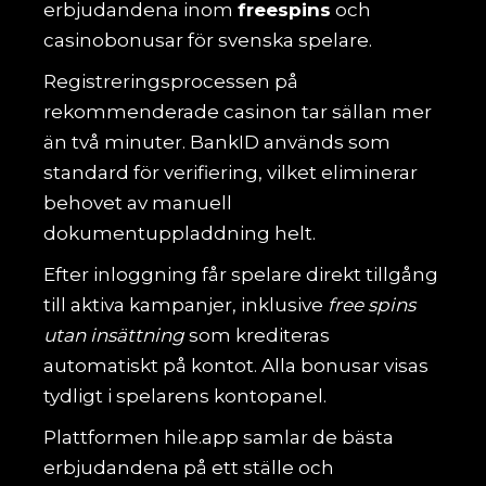
erbjudandena inom
freespins
och
casinobonusar för svenska spelare.
Registreringsprocessen på
rekommenderade casinon tar sällan mer
än två minuter. BankID används som
standard för verifiering, vilket eliminerar
behovet av manuell
dokumentuppladdning helt.
Efter inloggning får spelare direkt tillgång
till aktiva kampanjer, inklusive
free spins
utan insättning
som krediteras
automatiskt på kontot. Alla bonusar visas
tydligt i spelarens kontopanel.
Plattformen hile.app samlar de bästa
erbjudandena på ett ställe och