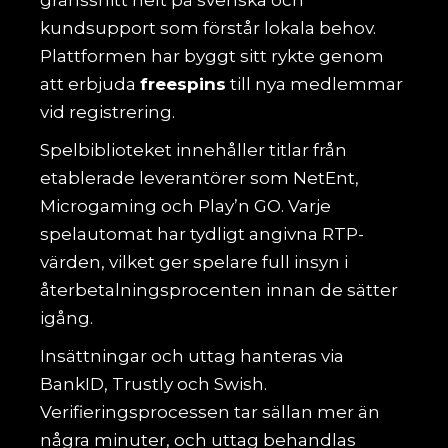
gränssnitt helt på svenska och
kundsupport som förstår lokala behov.
Plattformen har byggt sitt rykte genom
att erbjuda
freespins
till nya medlemmar
vid registrering.
Spelbiblioteket innehåller titlar från
etablerade leverantörer som NetEnt,
Microgaming och Play’n GO. Varje
spelautomat har tydligt angivna RTP-
värden, vilket ger spelare full insyn i
återbetalningsprocenten innan de sätter
igång.
Insättningar och uttag hanteras via
BankID, Trustly och Swish.
Verifieringsprocessen tar sällan mer än
några minuter, och uttag behandlas