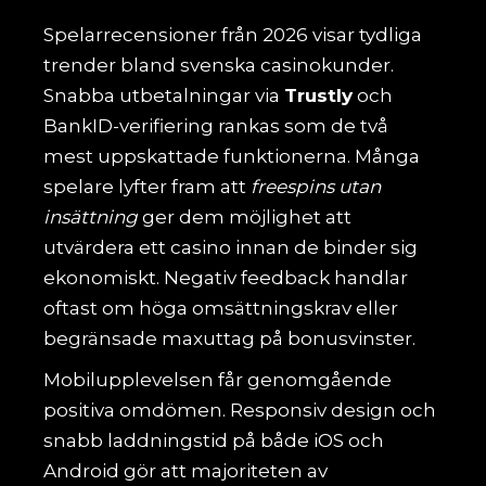
Spelarrecensioner från 2026 visar tydliga
trender bland svenska casinokunder.
Snabba utbetalningar via
Trustly
och
BankID-verifiering rankas som de två
mest uppskattade funktionerna. Många
spelare lyfter fram att
freespins utan
insättning
ger dem möjlighet att
utvärdera ett casino innan de binder sig
ekonomiskt. Negativ feedback handlar
oftast om höga omsättningskrav eller
begränsade maxuttag på bonusvinster.
Mobilupplevelsen får genomgående
positiva omdömen. Responsiv design och
snabb laddningstid på både iOS och
Android gör att majoriteten av