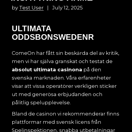
by
Test User
July 12, 2025
ULTIMATA
ODDSBONSWEDENR
ComeOn har fått sin beskärda del av kritik,
men vi har själva granskat och testat de
absolut ultimata casinona
på den
svenska marknaden. Våra erfarenheter
visar att vissa operatörer verkligen sticker
ut med generösa erbjudanden och
pålitlig spelupplevelse.
Bland de casinon vi rekommenderar finns
plattformar med svensk licens från
Spelinspektionen, snabba utbetalningar