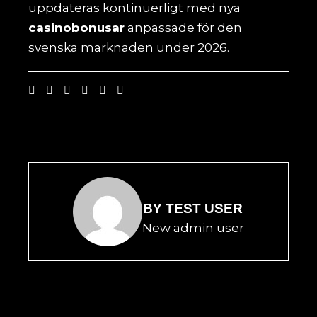
uppdateras kontinuerligt med nya
casinobonusar
anpassade för den
svenska marknaden under 2026.
BY
TEST USER
New admin user