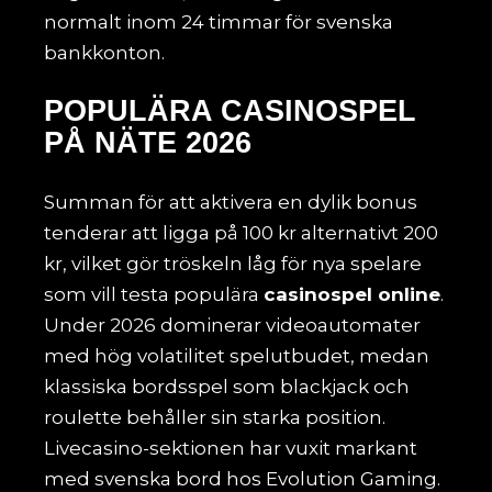
normalt inom 24 timmar för svenska
bankkonton.
POPULÄRA CASINOSPEL
PÅ NÄTE 2026
Summan för att aktivera en dylik bonus
tenderar att ligga på 100 kr alternativt 200
kr, vilket gör tröskeln låg för nya spelare
som vill testa populära
casinospel online
.
Under 2026 dominerar videoautomater
med hög volatilitet spelutbudet, medan
klassiska bordsspel som blackjack och
roulette behåller sin starka position.
Livecasino-sektionen har vuxit markant
med svenska bord hos Evolution Gaming.