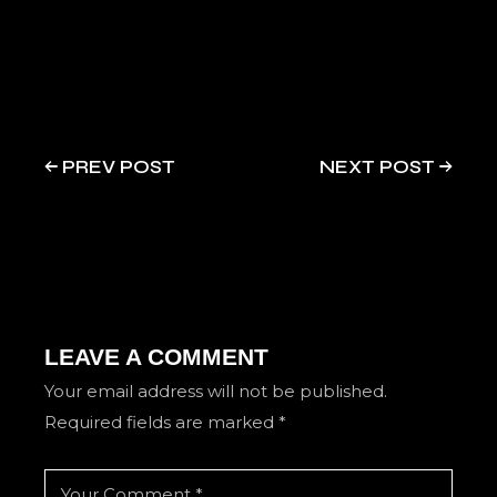
PREV POST
NEXT POST
LEAVE A COMMENT
Your email address will not be published.
Required fields are marked
*