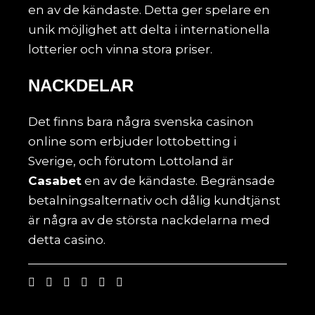
en av de kändaste. Detta ger spelare en
unik möjlighet att delta i internationella
lotterier och vinna stora priser.
NACKDELAR
Det finns bara några svenska casinon
online som erbjuder lottobetting i
Sverige, och förutom Lottoland är
Casabet
en av de kändaste. Begränsade
betalningsalternativ och dålig kundtjänst
är några av de största nackdelarna med
detta casino.