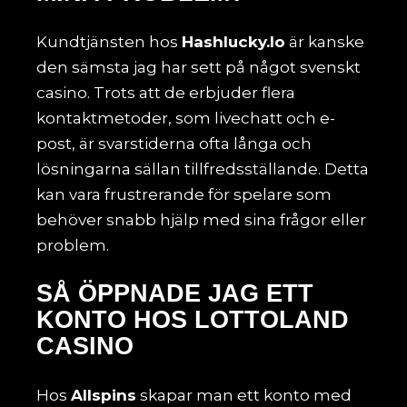
Kundtjänsten hos
Hashlucky.Io
är kanske
den sämsta jag har sett på något svenskt
casino. Trots att de erbjuder flera
kontaktmetoder, som livechatt och e-
post, är svarstiderna ofta långa och
lösningarna sällan tillfredsställande. Detta
kan vara frustrerande för spelare som
behöver snabb hjälp med sina frågor eller
problem.
SÅ ÖPPNADE JAG ETT
KONTO HOS LOTTOLAND
CASINO
Hos
Allspins
skapar man ett konto med