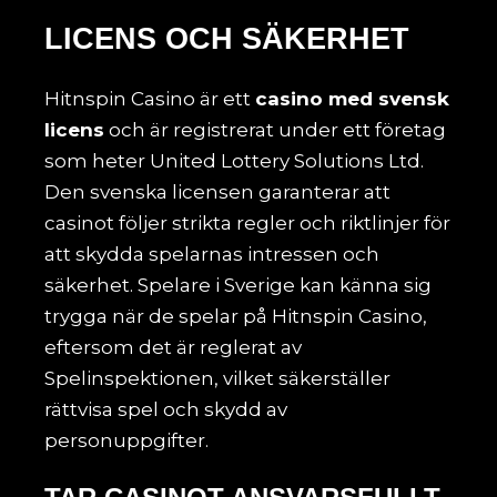
LICENS OCH SÄKERHET
Hitnspin Casino är ett
casino med svensk
licens
och är registrerat under ett företag
som heter United Lottery Solutions Ltd.
Den svenska licensen garanterar att
casinot följer strikta regler och riktlinjer för
att skydda spelarnas intressen och
säkerhet. Spelare i Sverige kan känna sig
trygga när de spelar på Hitnspin Casino,
eftersom det är reglerat av
Spelinspektionen, vilket säkerställer
rättvisa spel och skydd av
personuppgifter.