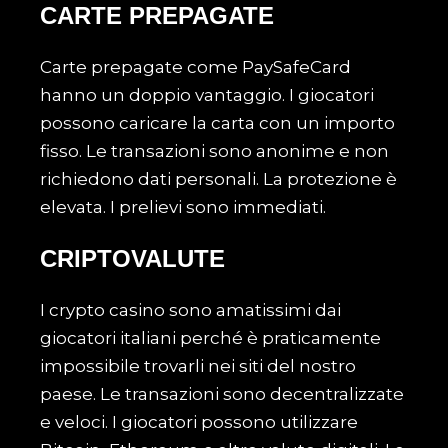
CARTE PREPAGATE
Carte prepagate come PaySafeCard
hanno un doppio vantaggio. I giocatori
possono caricare la carta con un importo
fisso. Le transazioni sono anonime e non
richiedono dati personali. La protezione è
elevata. I prelievi sono immediati.
CRIPTOVALUTE
I crypto casino sono amatissimi dai
giocatori italiani perché è praticamente
impossibile trovarli nei siti del nostro
paese. Le transazioni sono decentralizzate
e veloci. I giocatori possono utilizzare