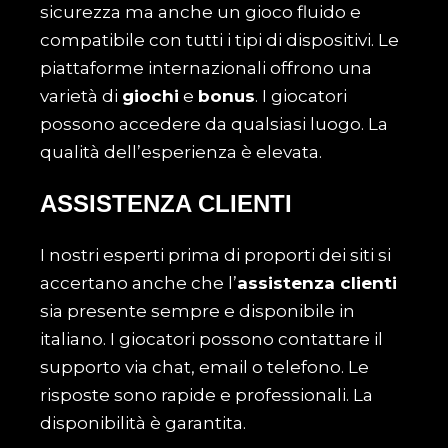
sicurezza ma anche un gioco fluido e
compatibile con tutti i tipi di dispositivi. Le
piattaforme internazionali offrono una
varietà di
giochi
e
bonus
. I giocatori
possono accedere da qualsiasi luogo. La
qualità dell’esperienza è elevata.
ASSISTENZA CLIENTI
I nostri esperti prima di proporti dei siti si
accertano anche che l’
assistenza clienti
sia presente sempre e disponibile in
italiano. I giocatori possono contattare il
supporto via chat, email o telefono. Le
risposte sono rapide e professionali. La
disponibilità è garantita.