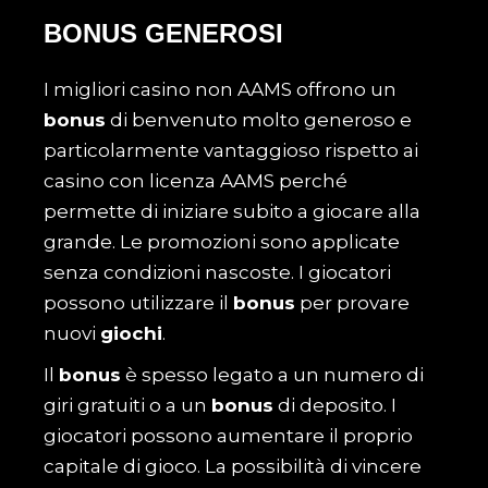
BONUS GENEROSI
I migliori casino non AAMS offrono un
bonus
di benvenuto molto generoso e
particolarmente vantaggioso rispetto ai
casino con licenza AAMS perché
permette di iniziare subito a giocare alla
grande. Le promozioni sono applicate
senza condizioni nascoste. I giocatori
possono utilizzare il
bonus
per provare
nuovi
giochi
.
Il
bonus
è spesso legato a un numero di
giri gratuiti o a un
bonus
di deposito. I
giocatori possono aumentare il proprio
capitale di gioco. La possibilità di vincere