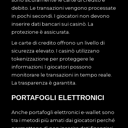
sono sicuramente le carte di credito e
debito. Le transazioni vengono processate
in pochi secondi. I giocatori non devono
inserire dati bancari sui casinò. La
protezione è assicurata.
Le carte di credito offrono un livello di
sicurezza elevato. I casinò utilizzano
tokenizzazione per proteggere le
informazioni. I giocatori possono
monitorare le transazioni in tempo reale.
La trasparenza è garantita.
PORTAFOGLI ELETTRONICI
Anche portafogli elettronici e-wallet sono
tra i metodi più amati dai giocatori perché