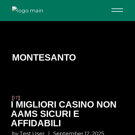
Skip
to
the
content
MONTESANTO
IT
I MIGLIORI CASINO NON
AAMS SICURI E
AFFIDABILI
by
Test User
September 12, 2025