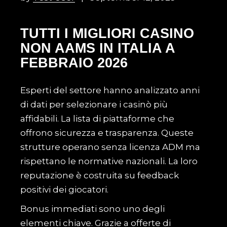
TUTTI I MIGLIORI CASINO
NON AAMS IN ITALIA A
FEBBRAIO 2026
Esperti del settore hanno analizzato anni
di dati per selezionare i casinò più
affidabili. La lista di piattaforme che
offrono sicurezza e trasparenza. Queste
strutture operano senza licenza ADM ma
rispettano le normative nazionali. La loro
reputazione è costruita su feedback
positivi dei giocatori.
Bonus immediati sono uno degli
elementi chiave. Grazie a offerte di