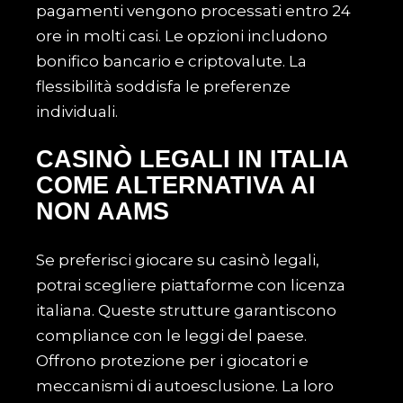
pagamenti vengono processati entro 24
ore in molti casi. Le opzioni includono
bonifico bancario e criptovalute. La
flessibilità soddisfa le preferenze
individuali.
CASINÒ LEGALI IN ITALIA
COME ALTERNATIVA AI
NON AAMS
Se preferisci giocare su casinò legali,
potrai scegliere piattaforme con licenza
italiana. Queste strutture garantiscono
compliance con le leggi del paese.
Offrono protezione per i giocatori e
meccanismi di autoesclusione. La loro